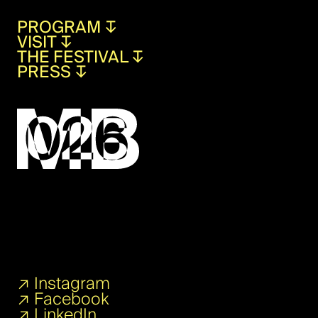
PROGRAM
↧
VISIT
↧
THE FESTIVAL
↧
PRESS
↧
↗
Instagram
↗
Facebook
↗
LinkedIn