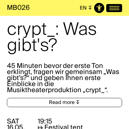
MB026
EN
↧
crypt_: Was
gibt's?
45 Minuten bevor der erste Ton
erklingt, fragen wir gemeinsam „Was
gibt’s?“ und geben Ihnen erste
Einblicke in die
Musiktheaterproduktion „crypt_“.
Read more ↧
SAT
19:15
16.05.
↦
Festival tent