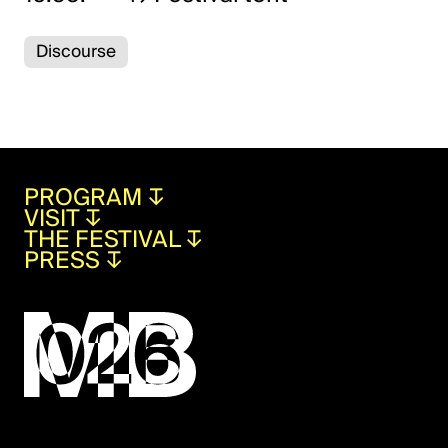
Discourse
PROGRAM
↧
VISIT
↧
THE FESTIVAL
↧
PRESS
↧