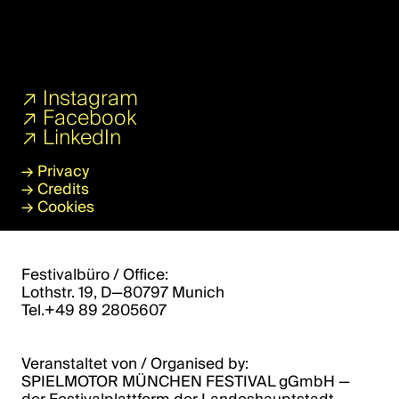
↗
Instagram
↗
Facebook
↗
LinkedIn
→
Privacy
→
Credits
→
Cookies
Festivalbüro / Office:
Lothstr. 19, D—80797 Munich
Tel.+49 89 2805607
Veranstaltet von / Organised by:
SPIELMOTOR MÜNCHEN FESTIVAL gGmbH ­­—