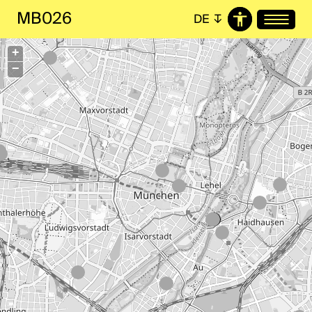
MB026
DE
↧
+
−